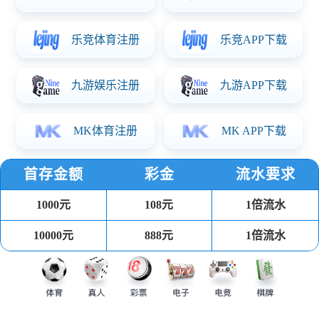
年星际争霸2世界巡回赛：Maru与Serral
双雄争霸
在电子竞技的璀璨星河中，
星际争霸2世界巡回赛
始
终是衡量选手实力的最高舞台。随着新赛季的临近，
全球虫族和人族顶尖高手之间的对抗再次成为焦点，
尤其是韩国人族选手Maru与芬兰虫族选手Serral之间
的“双雄争霸”，正以燎原之势点燃全球玩家的热情。
这两位选手在过往赛事中多次上演巅峰对决，他们的
每一次碰撞都不仅是技术的较量，更是战术与心理的
极限博弈，预示着新赛季将迎来一场前所未有的激烈
竞争。