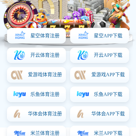
比赛数据从这里开始
覆盖实时赛事、专业数据、高清视频，
乐鱼在线
登陆入口APP
与网页版为您提供便捷的体育服
务。
APP下载
网页版入口
首页
/
体育资讯
/ 正文
2026-06-12 15:02
39 次阅读